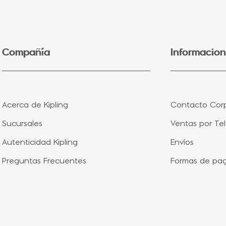
5
.
lonchera
6
.
fairy flower
7
.
bolsa
Compañía
Informacion
8
.
aqua life
9
.
minions
10
.
splash blue
Acerca de Kipling
Contacto Corp
Sucursales
Ventas por Te
Autenticidad Kipling
Envíos
Preguntas Frecuentes
Formas de pa