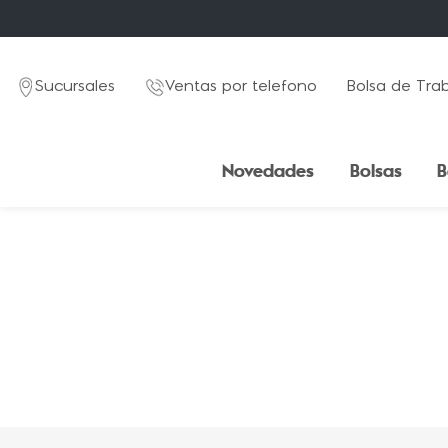
Sucursales
Ventas por telefono
Bolsa de Tra
Novedades
Bolsas
B
TÉRMINOS MÁS BUSCADOS
1
.
mochila
2
.
estuche
3
.
lapicera
4
.
seoul