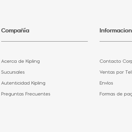
5
.
lonchera
6
.
bolsa
7
.
minions
Compañía
Informacion
8
.
fairy flower
9
.
aqua life
10
.
vip purple
Acerca de Kipling
Contacto Corp
Sucursales
Ventas por Te
Autenticidad Kipling
Envíos
Preguntas Frecuentes
Formas de pa