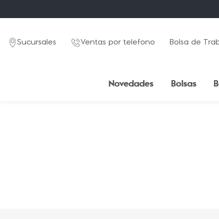
Sucursales
Ventas por telefono
Bolsa de Tra
Novedades
Bolsas
B
TÉRMINOS MÁS BUSCADOS
1
.
mochila
2
.
estuche
3
.
lapicera
4
.
seoul