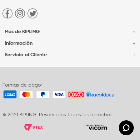
Más de KIPLING
+
Información
+
Acerca de Kipling
Sucursales
Servicio al Cliente
+
Contacto Corporativo
Autenticidad Kipling
Ventas por Teléfono
Contacto
Preguntas Frecuentes
Envíos
Facturación
Formas de pago:
Formas de pago
Políticas de cambio
Términos y condiciones
Términos y condiciones de promociones
© 2021 KIPLING. Reservados todos los derechos.
Política de privacidad