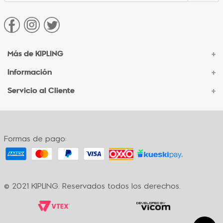
Más de KIPLING
+
Información
+
Acerca de Kipling
Sucursales
Servicio al Cliente
+
Contacto Corporativo
Autenticidad Kipling
Ventas por Teléfono
Contacto
Preguntas Frecuentes
Envíos
Facturación
Formas de pago:
Formas de pago
Políticas de cambio
Términos y condiciones
Términos y condiciones de promociones
© 2021 KIPLING. Reservados todos los derechos.
Política de privacidad