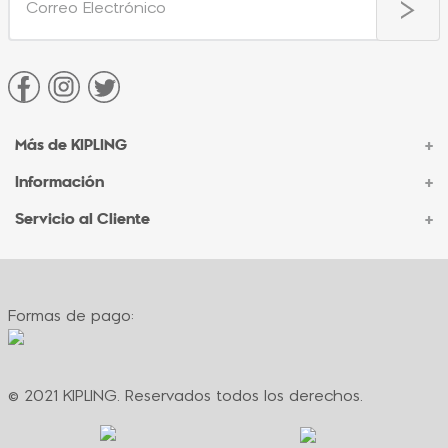
Más de KIPLING
+
Información
+
Acerca de Kipling
Sucursales
Servicio al Cliente
+
Contacto Corporativo
Autenticidad Kipling
Ventas por Teléfono
Contacto
Preguntas Frecuentes
Envíos
Facturación
Formas de pago:
Formas de pago
Políticas de cambio
Términos y condiciones
Términos y condiciones de promociones
© 2021 KIPLING. Reservados todos los derechos.
Política de privacidad