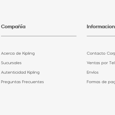
5
.
lonchera
6
.
fairy flower
7
.
bolsa
Compañía
Informacion
8
.
aqua life
9
.
minions
10
.
vip purple
Acerca de Kipling
Contacto Corp
Sucursales
Ventas por Te
Autenticidad Kipling
Envíos
Preguntas Frecuentes
Formas de pa