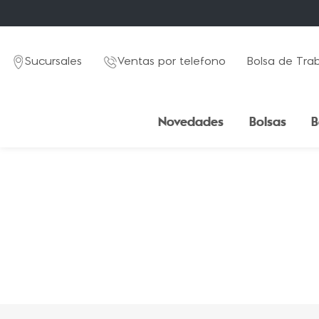
Sucursales
Ventas por telefono
Bolsa de Tra
Novedades
Bolsas
B
TÉRMINOS MÁS BUSCADOS
1
.
mochila
2
.
estuche
3
.
lapicera
4
.
seoul