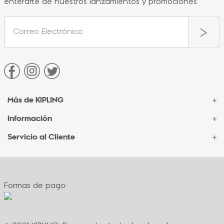
enterarte de nuestros lanzamientos y promociones
Más de KIPLING
+
Información
+
Acerca de Kipling
Sucursales
Servicio al Cliente
+
Contacto Corporativo
Autenticidad Kipling
Ventas por Teléfono
Contacto
Preguntas Frecuentes
Envíos
Facturación
Formas de pago:
Formas de pago
Políticas de cambio
Términos y condiciones