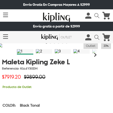
Envío Gratis En Compras Mayores A $2999
Envío gratis a partir de $2999
Outlet
20%
Maleta Kipling Zeke L
Referencia
:
KIA4Y30DH
$
7919
.
20
$
9899
.
00
Producto de Outlet
Black Tonal