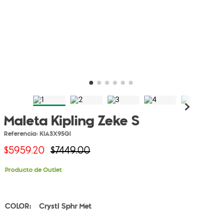
Maleta Kipling Zeke S
Referencia
:
KIA3X95GI
$
5959
.
20
$
7449
.
00
Producto de Outlet
Crystl Sphr Met