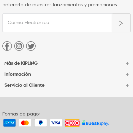
enterarte de nuestros lanzamientos y promociones
Más de KIPLING
+
Información
+
Acerca de Kipling
Sucursales
Servicio al Cliente
+
Contacto Corporativo
Autenticidad Kipling
Ventas por Teléfono
Contacto
Preguntas Frecuentes
Envíos
Facturación
Formas de pago:
Formas de pago
Políticas de cambio
Términos y condiciones