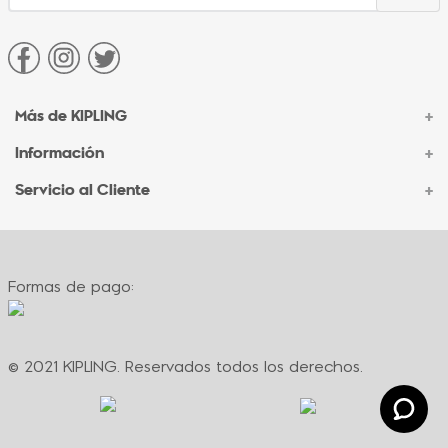
Más de KIPLING
+
Información
+
Acerca de Kipling
Sucursales
Servicio al Cliente
+
Contacto Corporativo
Autenticidad Kipling
Ventas por Teléfono
Contacto
Preguntas Frecuentes
Envíos
Facturación
Formas de pago:
Formas de pago
Políticas de cambio
Términos y condiciones
Términos y condiciones de promociones
© 2021 KIPLING. Reservados todos los derechos.
Política de privacidad