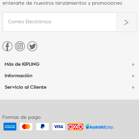
enterarte de nuestros lanzamientos y promociones
Más de KIPLING
+
Información
+
Acerca de Kipling
Sucursales
Servicio al Cliente
+
Contacto Corporativo
Autenticidad Kipling
Ventas por Teléfono
Contacto
Preguntas Frecuentes
Envíos
Facturación
Formas de pago:
Formas de pago
Políticas de cambio
Términos y condiciones