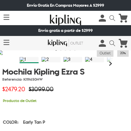
Envío Gratis En Compras Mayores A $2999
Envío gratis a partir de $2999
Outlet
20%
Mochila Kipling Ezra S
Referencia
:
KI19450NW
$
2479
.
20
$
3099
.
00
Producto de Outlet
Early Tan P