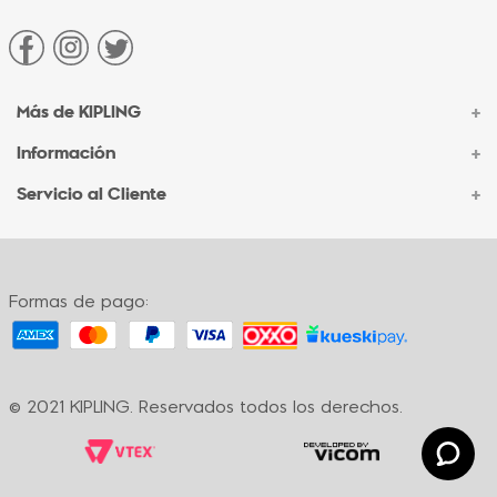
Más de KIPLING
+
Información
+
Acerca de Kipling
Sucursales
Servicio al Cliente
+
Contacto Corporativo
Autenticidad Kipling
Ventas por Teléfono
Contacto
Preguntas Frecuentes
Envíos
Facturación
Formas de pago:
Formas de pago
Políticas de cambio
Términos y condiciones
Términos y condiciones de promociones
© 2021 KIPLING. Reservados todos los derechos.
Política de privacidad