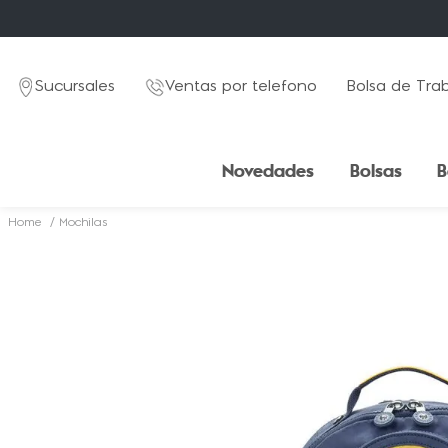
Sucursales
Ventas por telefono
Bolsa de Tra
Novedades
Bolsas
B
Mochilas
TÉRMINOS MÁS BUSCADOS
1
.
mochila
2
.
estuche
3
.
lapicera
4
.
seoul