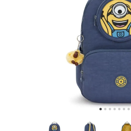
5
.
lonchera
6
.
bolsa
7
.
minions
8
.
fairy flower
9
.
aqua life
10
.
vip purple