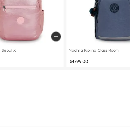
g Seoul Xl
Mochila Kipling Class Room
$
4799
.
00