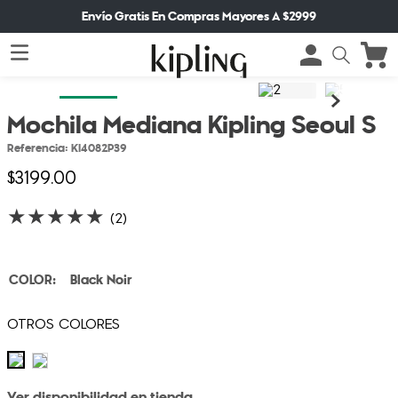
Envío Gratis En Compras Mayores A $2999
Mochila Mediana Kipling Seoul S
Referencia
:
KI4082P39
$
3199
.
00
★
★
★
★
★
(
2
)
Black Noir
Ver disponibilidad en tienda