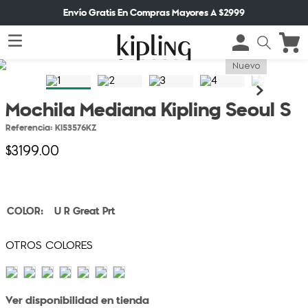
Envío Gratis En Compras Mayores A $2999
Nuevo
Mochila Mediana Kipling Seoul S
Referencia
:
KI53576KZ
$
3199
.
00
U R Great Prt
Ver disponibilidad en tienda