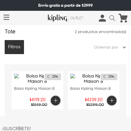
Envío gratis a partir de $2999
Tote
2
productos
Filtros
Ordenar por
Outlet
Outlet
20%
20%
Bolsa Kipling Maison B
Bolsa Kipling Maison B
$
4119
.
20
$
4239
.
20
$
5149
.
00
$
5299
.
00
¡SUSCRÍBETE!