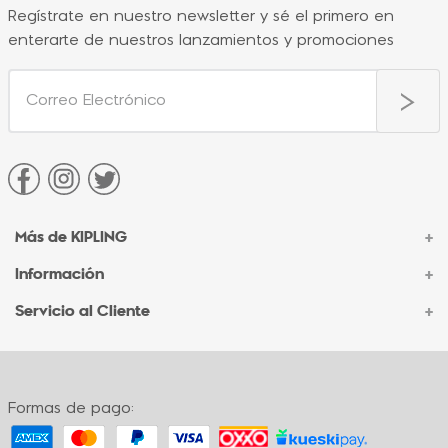
Regístrate en nuestro newsletter y sé el primero en
enterarte de nuestros lanzamientos y promociones
Más de KIPLING
+
Información
+
Acerca de Kipling
Sucursales
Servicio al Cliente
+
Contacto Corporativo
Autenticidad Kipling
Ventas por Teléfono
Contacto
Preguntas Frecuentes
Envíos
Facturación
Formas de pago:
Formas de pago
Políticas de cambio