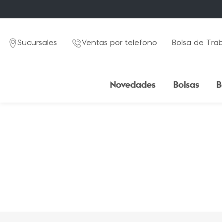
Sucursales
Ventas por telefono
Bolsa de Tra
Novedades
Bolsas
B
TÉRMINOS MÁS BUSCADOS
1
.
mochila
2
.
estuche
3
.
lapicera
4
.
seoul