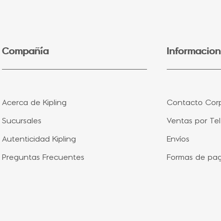
5
.
lonchera
6
.
fairy flower
7
.
bolsa
Compañía
Informacion
8
.
aqua life
9
.
minions
10
.
vip purple
Acerca de Kipling
Contacto Corp
Sucursales
Ventas por Te
Autenticidad Kipling
Envíos
Preguntas Frecuentes
Formas de pa