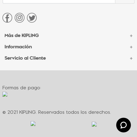
Más de KIPLING
+
Información
+
Acerca de Kipling
Sucursales
Servicio al Cliente
+
Contacto Corporativo
Autenticidad Kipling
Ventas por Teléfono
Contacto
Preguntas Frecuentes
Envíos
Facturación
Formas de pago:
Formas de pago
Políticas de cambio
Términos y condiciones
Términos y condiciones de promociones
© 2021 KIPLING. Reservados todos los derechos.
Política de privacidad