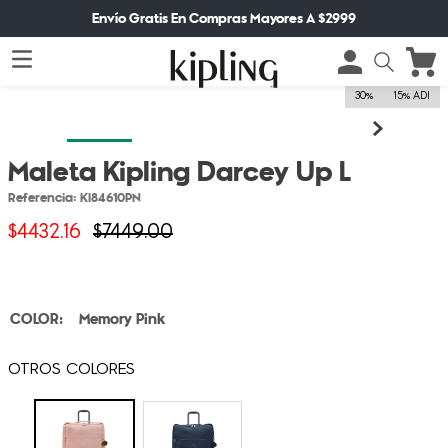
Envío Gratis En Compras Mayores A $2999
30%
15% ADI
Maleta Kipling Darcey Up L
Referencia
:
KI84610PN
$
4432
.
16
$
7449
.
00
Memory Pink