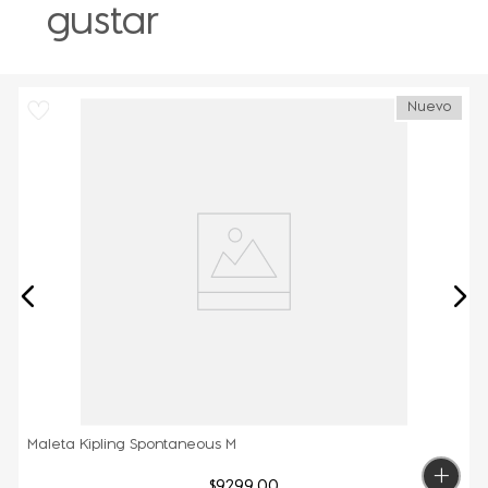
gustar
Nuevo
Maleta Kipling Spontaneous M
$
9299
.
00