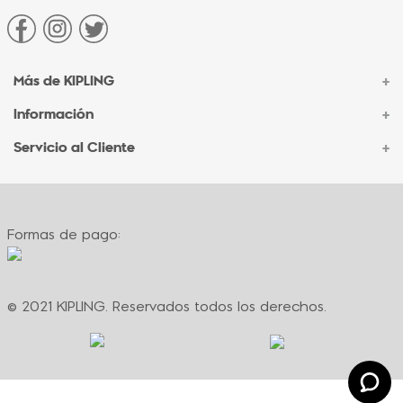
Más de KIPLING
+
Información
+
Acerca de Kipling
Sucursales
Servicio al Cliente
+
Contacto Corporativo
Autenticidad Kipling
Ventas por Teléfono
Contacto
Preguntas Frecuentes
Envíos
Facturación
Formas de pago:
Formas de pago
Políticas de cambio
Términos y condiciones
Términos y condiciones de promociones
© 2021 KIPLING. Reservados todos los derechos.
Política de privacidad