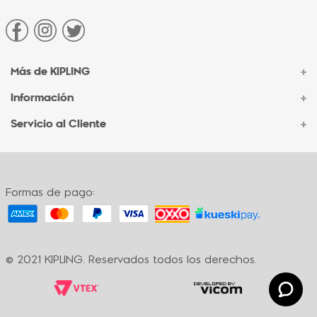
Más de KIPLING
+
Información
+
Acerca de Kipling
Sucursales
Servicio al Cliente
+
Contacto Corporativo
Autenticidad Kipling
Ventas por Teléfono
Contacto
Preguntas Frecuentes
Envíos
Facturación
Formas de pago:
Formas de pago
Políticas de cambio
Términos y condiciones
Términos y condiciones de promociones
© 2021 KIPLING. Reservados todos los derechos.
Política de privacidad