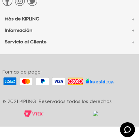
Más de KIPLING
+
Información
+
Acerca de Kipling
Sucursales
Servicio al Cliente
+
Contacto Corporativo
Autenticidad Kipling
Ventas por Teléfono
Contacto
Preguntas Frecuentes
Envíos
Facturación
Formas de pago:
Formas de pago
Políticas de cambio
Términos y condiciones
Términos y condiciones de promociones
© 2021 KIPLING. Reservados todos los derechos.
Política de privacidad