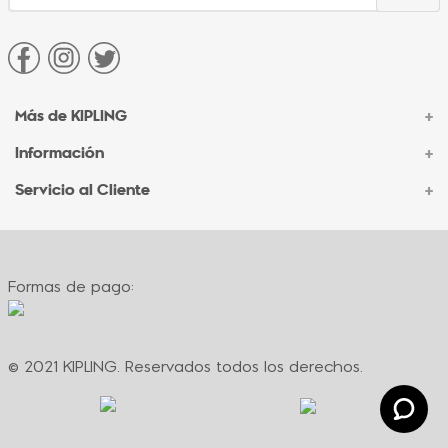
Más de KIPLING
+
Información
+
Acerca de Kipling
Sucursales
Servicio al Cliente
+
Contacto Corporativo
Autenticidad Kipling
Ventas por Teléfono
Contacto
Preguntas Frecuentes
Envíos
Facturación
Formas de pago:
Formas de pago
Políticas de cambio
Términos y condiciones
Términos y condiciones de promociones
© 2021 KIPLING. Reservados todos los derechos.
Política de privacidad