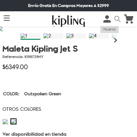
Envío Gratis En Compras Mayores A $2999
Nuevo
Maleta Kipling Jet S
Referencia
:
KI98729NY
$
6349
.
00
Outspoken Green
Ver disponibilidad en tienda