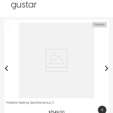
gustar
Nuevo
Maleta Kipling Spontaneous S
$
7549
.
00